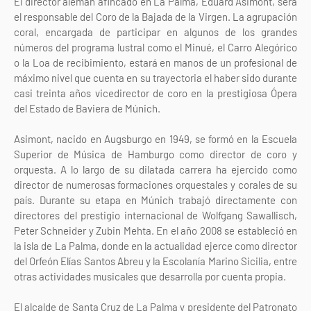
El director alemán afincado en La Palma, Eduard Asimont, será
el responsable del Coro de la Bajada de la Virgen. La agrupación
coral, encargada de participar en algunos de los grandes
números del programa lustral como el Minué, el Carro Alegórico
o la Loa de recibimiento, estará en manos de un profesional de
máximo nivel que cuenta en su trayectoria el haber sido durante
casi treinta años vicedirector de coro en la prestigiosa Ópera
del Estado de Baviera de Múnich.
Asimont, nacido en Augsburgo en 1949, se formó en la Escuela
Superior de Música de Hamburgo como director de coro y
orquesta. A lo largo de su dilatada carrera ha ejercido como
director de numerosas formaciones orquestales y corales de su
país. Durante su etapa en Múnich trabajó directamente con
directores del prestigio internacional de Wolfgang Sawallisch,
Peter Schneider y Zubin Mehta. En el año 2008 se estableció en
la isla de La Palma, donde en la actualidad ejerce como director
del Orfeón Elías Santos Abreu y la Escolanía Marino Sicilia, entre
otras actividades musicales que desarrolla por cuenta propia.
El alcalde de Santa Cruz de La Palma y presidente del Patronato