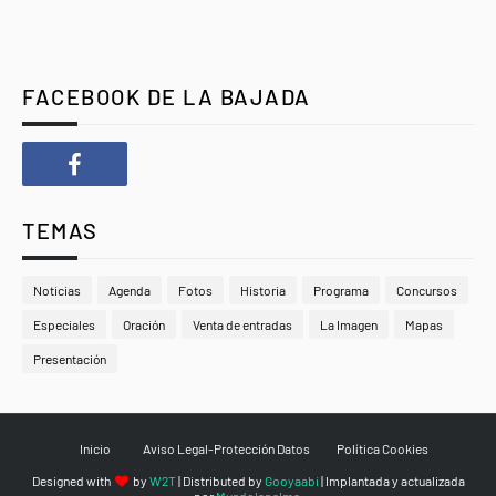
FACEBOOK DE LA BAJADA
TEMAS
Noticias
Agenda
Fotos
Historia
Programa
Concursos
Especiales
Oración
Venta de entradas
La Imagen
Mapas
Presentación
Inicio
Aviso Legal-Protección Datos
Política Cookies
Designed with
by
W2T
| Distributed by
Gooyaabi
| Implantada y actualizada