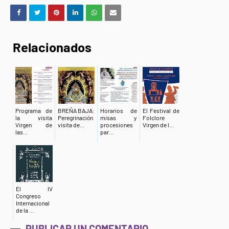
Relacionados
Programa de
BREÑA BAJA:
Horarios de
El Festival de
la visita
Peregrinación
misas y
Folclore
Virgen de
visita de...
procesiones
Virgen de l...
las...
par...
El IV
Congreso
Internacional
de la ...
PUBLICAR UN COMENTARIO