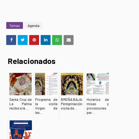
Temas
Agenda
Relacionados
Santa Cruz de
Programa de
BREÑA BAJA:
Horarios de
La Palma
la visita
Peregrinación
misas y
recibe a la ...
Virgen de
visita de...
procesiones
las...
par...