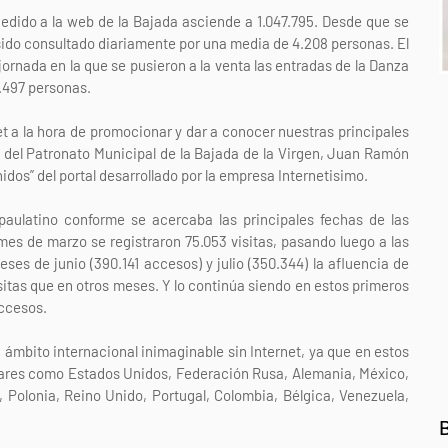
cedido a la web de la Bajada asciende a 1.047.795. Desde que se
 sido consultado diariamente por una media de 4.208 personas. El
(jornada en la que se pusieron a la venta las entradas de la Danza
.497 personas.
et a la hora de promocionar y dar a conocer nuestras principales
te del Patronato Municipal de la Bajada de la Virgen, Juan Ramón
idos” del portal desarrollado por la empresa Internetisimo.
 paulatino conforme se acercaba las principales fechas de las
l mes de marzo se registraron 75.053 visitas, pasando luego a las
ses de junio (390.141 accesos) y julio (350.344) la afluencia de
itas que en otros meses. Y lo continúa siendo en estos primeros
accesos.
 ámbito internacional inimaginable sin Internet, ya que en estos
spares como Estados Unidos, Federación Rusa, Alemania, México,
l, Polonia, Reino Unido, Portugal, Colombia, Bélgica, Venezuela,