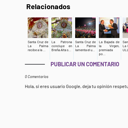
Relacionados
Santa Cruz de
La Patrona
Santa Cruz de
La Bajada de
San
La Palma
concluye en
La Palma
la Virgen,
La 
recibe a la ...
Breña Alta s...
lamenta el u...
premiada
ULL
po...
PUBLICAR UN COMENTARIO
0 Comentarios
Hola, si eres usuario Google, deja tu opinión respe