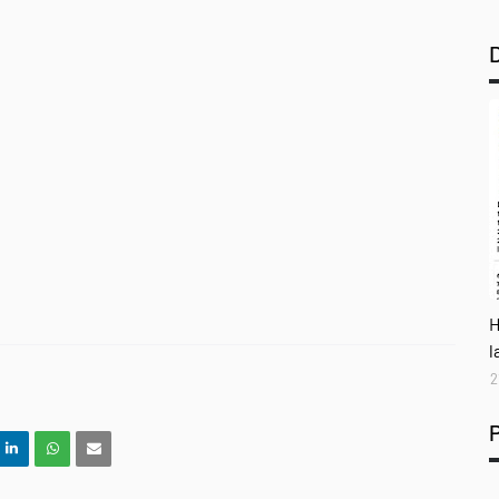
A
H
l
2