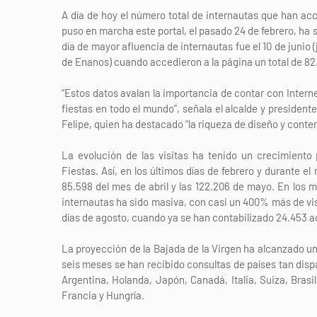
A día de hoy el número total de internautas que han ac
puso en marcha este portal, el pasado 24 de febrero, ha
día de mayor afluencia de internautas fue el 10 de junio 
de Enanos) cuando accedieron a la página un total de 82
“Estos datos avalan la importancia de contar con Intern
fiestas en todo el mundo”, señala el alcalde y presiden
Felipe, quien ha destacado “la riqueza de diseño y conten
La evolución de las visitas ha tenido un crecimiento
Fiestas. Así, en los últimos días de febrero y durante e
85.598 del mes de abril y las 122.206 de mayo. En los me
internautas ha sido masiva, con casi un 400% más de vis
días de agosto, cuando ya se han contabilizado 24.453 
La proyección de la Bajada de la Virgen ha alcanzado un
seis meses se han recibido consultas de países tan di
Argentina, Holanda, Japón, Canadá, Italia, Suiza, Brasi
Francia y Hungría.