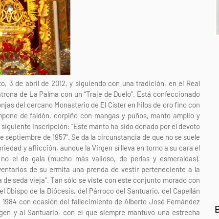
o, 3 de abril de 2012, y siguiendo con una tradición, en el Real
atrona de La Palma con un “Traje de Duelo”. Está confeccionado
jas del cercano Monasterio de El Císter en hilos de oro fino con
mpone de faldón, corpiño con mangas y puños, manto amplio y
a siguiente inscripción: “Este manto ha sido donado por el devoto
e septiembre de 1957”. Se da la circunstancia de que no se suele
iedad y aflicción, aunque la Virgen sí lleva en torno a su cara el
 y no el de gala (mucho más valioso, de perlas y esmeraldas).
entarios de su ermita una prenda de vestir perteneciente a la
ca de seda vieja”. Tan sólo se viste con este conjunto morado con
el Obispo de la Diócesis, del Párroco del Santuario, del Capellán
n 1984 con ocasión del fallecimiento de Alberto José Fernández
rgen y al Santuario, con el que siempre mantuvo una estrecha