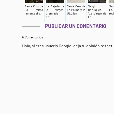
Santa Cruz de
La Bajada de
Santa Cruz de
Sergio
San
La Palma
la Virgen,
La Palma y la
Rodríguez:
La
lamenta el u...
premiada
ULL lan...
“La Virgen de
reci
po...
La ...
PUBLICAR UN COMENTARIO
0 Comentarios
Hola, si eres usuario Google, deja tu opinión respe