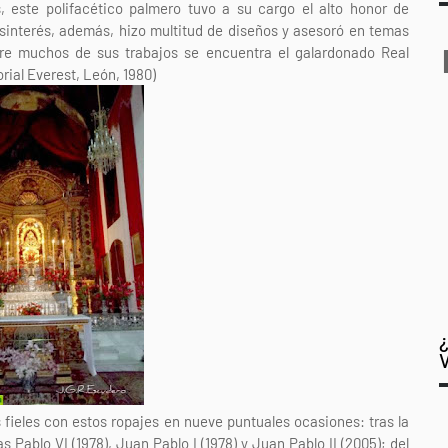
este polifacético palmero tuvo a su cargo el alto honor de
esinterés, además, hizo multitud de diseños y asesoró en temas
Entre muchos de sus trabajos se encuentra el galardonado Real
rial Everest, León, 1980)
 fieles con estos ropajes en nueve puntuales ocasiones: tras la
 Pablo VI (1978), Juan Pablo I (1978) y Juan Pablo II (2005); del