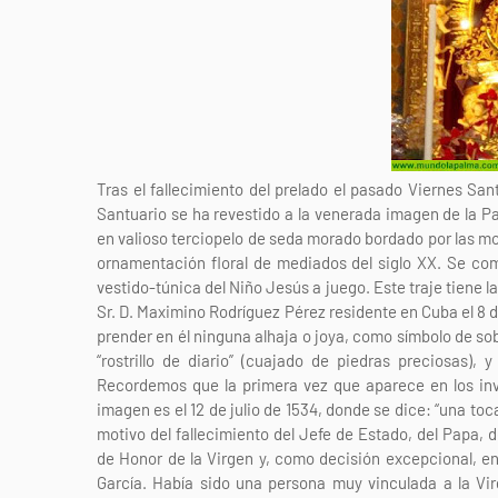
Tras el fallecimiento del prelado el pasado Viernes Sant
Santuario se ha revestido a la venerada imagen de la P
en valioso terciopelo de seda morado bordado por las mon
ornamentación floral de mediados del siglo XX. Se co
vestido-túnica del Niño Jesús a juego. Este traje tiene l
Sr. D. Maximino Rodríguez Pérez residente en Cuba el 8 d
prender en él ninguna alhaja o joya, como símbolo de sobr
“rostrillo de diario” (cuajado de piedras preciosas),
Recordemos que la primera vez que aparece en los inv
imagen es el 12 de julio de 1534, donde se dice: “una to
motivo del fallecimiento del Jefe de Estado, del Papa, d
de Honor de la Virgen y, como decisión excepcional, e
García. Había sido una persona muy vinculada a la Vi