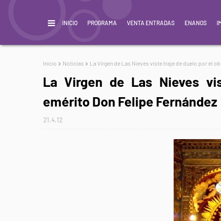
INICIO
PROGRAMA
VENTA ENTRADAS
ENANOS
I
Inicio
Noticias
La Virgen de Las Nieves viste traje de duelo por el 
La Virgen de Las Nieves vis
emérito Don Felipe Fernández
21.4.12