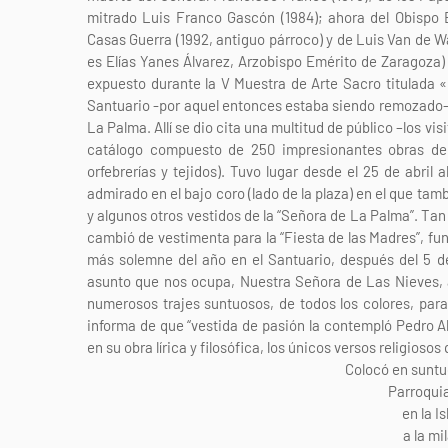
mitrado Luis Franco Gascón (1984); ahora del Obispo E
Casas Guerra (1992, antiguo párroco) y de Luis Van de Wal
es Elías Yanes Álvarez, Arzobispo Emérito de Zaragoza)
expuesto durante la V Muestra de Arte Sacro titulada «
Santuario -por aquel entonces estaba siendo remozado-,
La Palma. Allí se dio cita una multitud de público –los vi
catálogo compuesto de 250 impresionantes obras de ar
orfebrerías y tejidos). Tuvo lugar desde el 25 de abril 
admirado en el bajo coro (lado de la plaza) en el que tam
y algunos otros vestidos de la “Señora de La Palma”. Ta
cambió de vestimenta para la “Fiesta de las Madres”, fu
más solemne del año en el Santuario, después del 5 d
asunto que nos ocupa, Nuestra Señora de Las Nieves, 
numerosos trajes suntuosos, de todos los colores, par
informa de que “vestida de pasión la contempló Pedro 
en su obra lírica y filosófica, los únicos versos religioso
Colocó en suntu
Parroqui
en la I
a la m