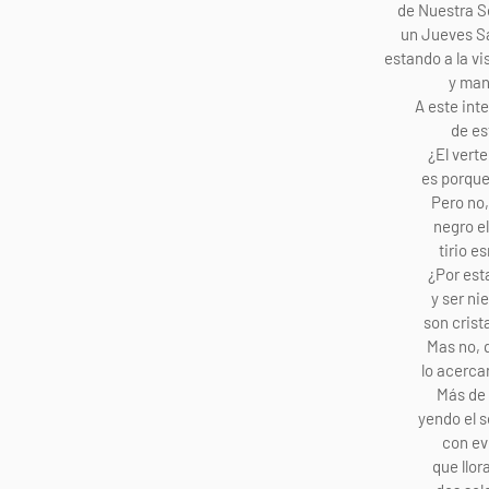
de Nuestra S
un Jueves Sa
estando a la vis
y man
A este inte
de es
¿El verte
es porqu
Pero no,
negro el
tirio e
¿Por esta
y ser ni
son cris
Mas no, 
lo acerca
Más de 
yendo el s
con ev
que llor