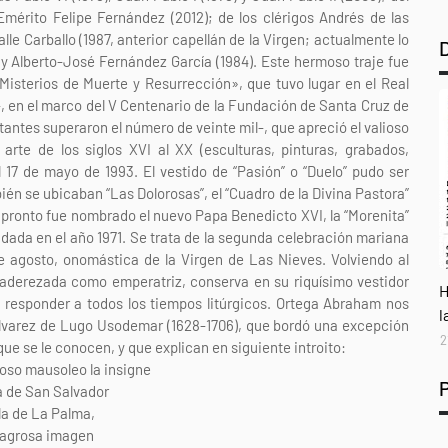
mérito Felipe Fernández (2012); de los clérigos Andrés de las
le Carballo (1987, anterior capellán de la Virgen; actualmente lo
 y Alberto-José Fernández García (1984). Este hermoso traje fue
Misterios de Muerte y Resurrección», que tuvo lugar en el Real
 en el marco del V Centenario de la Fundación de Santa Cruz de
sitantes superaron el número de veinte mil-, que apreció el valioso
te de los siglos XVI al XX (esculturas, pinturas, grabados,
al 17 de mayo de 1993. El vestido de “Pasión” o “Duelo” pudo ser
bién se ubicaban “Las Dolorosas”, el “Cuadro de la Divina Pastora”
n pronto fue nombrado el nuevo Papa Benedicto XVI, la “Morenita”
ndada en el año 1971. Se trata de la segunda celebración mariana
e agosto, onomástica de la Virgen de Las Nieves. Volviendo al
aderezada como emperatriz, conserva en su riquísimo vestidor
A
H
a responder a todos los tiempos litúrgicos. Ortega Abraham nos
l
Alvarez de Lugo Usodemar (1628-1706), que bordó una excepción
2
s que se le conocen, y que explican en siguiente introito:
oso mausoleo la insigne
a de San Salvador
sla de La Palma,
ilagrosa imagen