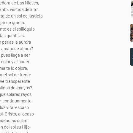
eñora de Las Nieves,
nto, vestida de luto,
ta de un sol de justicia
jar de gracia.
nto es el soliloquio
tas quintillas.
r perlas la aurora
e amanece ahora?
 pues llega a ser
 color y al nacer
smalte lo colora.
r el sol de frente
eve transparente
talinos desmayos?
que solares rayos
n continuamente.
luz vital escaso
ol, Cristo, al ocaso
idencias colijo
an del sol su Hijo