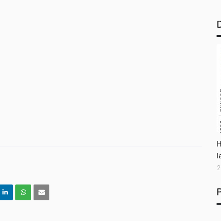
A
H
l
2