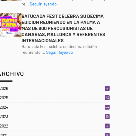
re...
Seguir leyendo
BATUCADA FEST CELEBRA SU DÉCIMA
EDICIÓN REUNIENDO EN LA PALMA A
MÁS DE 800 PERCUSIONISTAS DE
CANARIAS, MALLORCA Y REFERENTES
INTERNACIONALES
Batucada Fest celebra su décima edición
reuniendo ...
Seguir leyendo
ARCHIVO
2026
4
2025
23
3
2024
44
2023
10
2022
3
2021
8