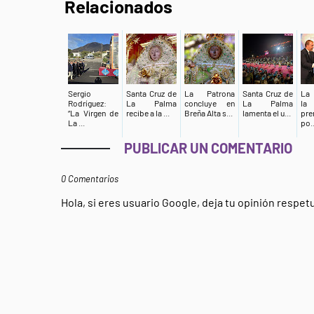
Relacionados
Sergio
Santa Cruz de
La Patrona
Santa Cruz de
La 
Rodríguez:
La Palma
concluye en
La Palma
la
“La Virgen de
recibe a la ...
Breña Alta s...
lamenta el u...
pre
La ...
po..
PUBLICAR UN COMENTARIO
0 Comentarios
Hola, si eres usuario Google, deja tu opinión respe