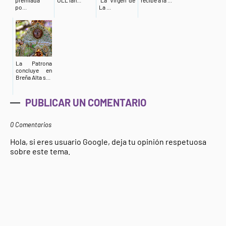
premiada
ULL lan...
“La Virgen de
recibe a la ...
po...
La ...
La Patrona
concluye en
Breña Alta s...
PUBLICAR UN COMENTARIO
0 Comentarios
Hola, si eres usuario Google, deja tu opinión respetuosa
sobre este tema.