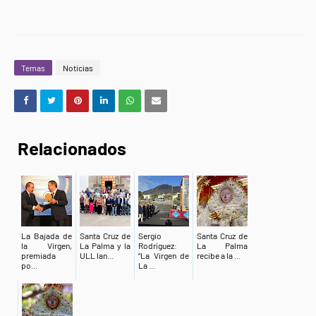
Temas
Noticias
Relacionados
La Bajada de
Santa Cruz de
Sergio
Santa Cruz de
la Virgen,
La Palma y la
Rodríguez:
La Palma
premiada
ULL lan...
“La Virgen de
recibe a la ...
po...
La ...