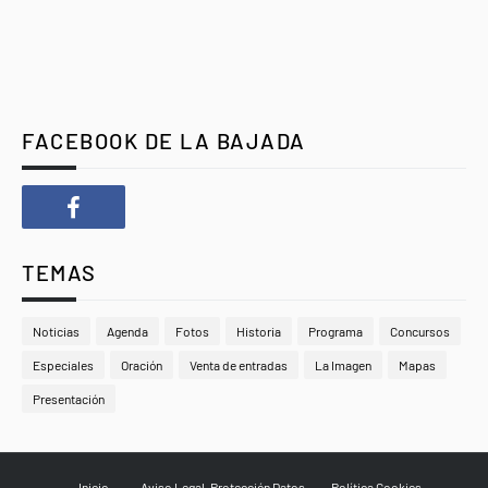
FACEBOOK DE LA BAJADA
TEMAS
Noticias
Agenda
Fotos
Historia
Programa
Concursos
Especiales
Oración
Venta de entradas
La Imagen
Mapas
Presentación
Inicio
Aviso Legal-Protección Datos
Política Cookies