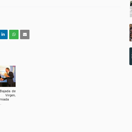
Bajada de
 Virgen,
miada
.