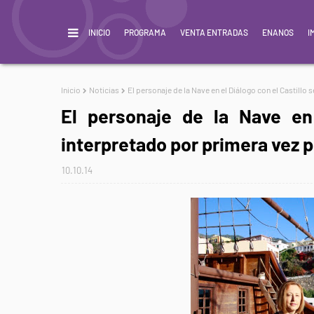
INICIO
PROGRAMA
VENTA ENTRADAS
ENANOS
I
Inicio
Noticias
El personaje de la Nave en el Diálogo con el Castillo
El personaje de la Nave en 
interpretado por primera vez 
10.10.14