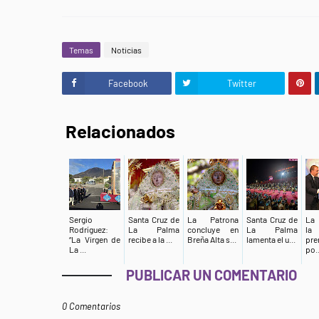
Temas
Noticias
Facebook
Twitter
Relacionados
Sergio
Santa Cruz de
La Patrona
Santa Cruz de
La 
Rodríguez:
La Palma
concluye en
La Palma
la
“La Virgen de
recibe a la ...
Breña Alta s...
lamenta el u...
pre
La ...
po..
PUBLICAR UN COMENTARIO
0 Comentarios