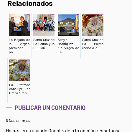
Relacionados
La Bajada de
Santa Cruz de
Sergio
Santa Cruz de
la Virgen,
La Palma y la
Rodríguez:
La Palma
premiada
ULL lan...
“La Virgen de
recibe a la ...
po...
La ...
La Patrona
concluye en
Breña Alta s...
PUBLICAR UN COMENTARIO
0 Comentarios
Hola, si eres usuario Google, deja tu opinión respetuosa