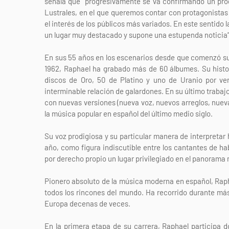
señala que “progresivamente se va confirmando un prog
Lustrales, en el que queremos contar con protagonista
el interés de los públicos más variados. En este sentido
un lugar muy destacado y supone una estupenda noticia”
En sus 55 años en los escenarios desde que comenzó su
1962, Raphael ha grabado más de 60 álbumes. Su histo
discos de Oro, 50 de Platino y uno de Uranio por ve
interminable relación de galardones. En su último trabaj
con nuevas versiones (nueva voz, nuevos arreglos, nueva
la música popular en español del último medio siglo.
Su voz prodigiosa y su particular manera de interpretar
año, como figura indiscutible entre los cantantes de h
por derecho propio un lugar privilegiado en el panorama
Pionero absoluto de la música moderna en español, Rapha
todos los rincones del mundo. Ha recorrido durante má
Europa decenas de veces.
En la primera etapa de su carrera, Raphael participa d