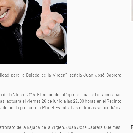
idad para la Bajada de la Virgen”, señala Juan José Cabrera
 de la Virgen 2015. El conocido intérprete, una de las voces más
s, actuará el viernes 26 de junio a las 22:00 horas en el Recinto
izado por la productora Planet Events. Las entradas se pondrán a
Patronato de la Bajada de la Virgen, Juan José Cabrera Guelmes,