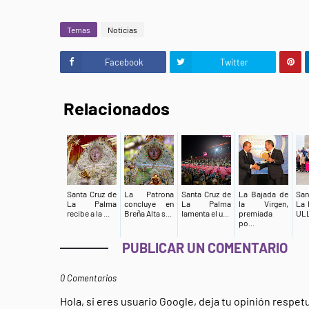
Temas
Noticias
Facebook
Twitter
Relacionados
Santa Cruz de
La Patrona
Santa Cruz de
La Bajada de
San
La Palma
concluye en
La Palma
la Virgen,
La 
recibe a la ...
Breña Alta s...
lamenta el u...
premiada
ULL
po...
PUBLICAR UN COMENTARIO
0 Comentarios
Hola, si eres usuario Google, deja tu opinión respe