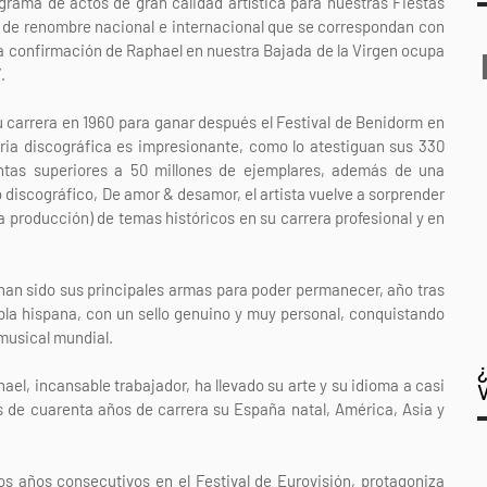
rama de actos de gran calidad artística para nuestras Fiestas
s de renombre nacional e internacional que se correspondan con
 la confirmación de Raphael en nuestra Bajada de la Virgen ocupa
.
 carrera en 1960 para ganar después el Festival de Benidorm en
ria discográfica es impresionante, como lo atestiguan sus 330
ntas superiores a 50 millones de ejemplares, además de una
o discográfico, De amor & desamor, el artista vuelve a sorprender
 producción) de temas históricos en su carrera profesional y en
 han sido sus principales armas para poder permanecer, año tras
abla hispana, con un sello genuino y muy personal, conquistando
 musical mundial.
el, incansable trabajador, ha llevado su arte y su idioma a casi
s de cuarenta años de carrera su España natal, América, Asia y
os años consecutivos en el Festival de Eurovisión, protagoniza