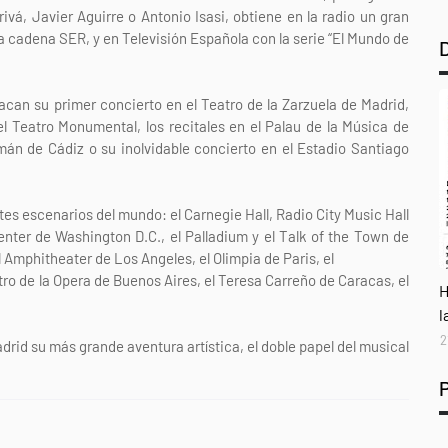
ivá, Javier Aguirre o Antonio Isasi, obtiene en la radio un gran
a cadena SER, y en Televisión Española con la serie “El Mundo de
can su primer concierto en el Teatro de la Zarzuela de Madrid,
el Teatro Monumental, los recitales en el Palau de la Música de
emán de Cádiz o su inolvidable concierto en el Estadio Santiago
s escenarios del mundo: el Carnegie Hall, Radio City Music Hall
ter de Washington D.C., el Palladium y el Talk of the Town de
 Amphitheater de Los Angeles, el Olimpia de Paris, el
tro de la Opera de Buenos Aires, el Teresa Carreño de Caracas, el
A
H
l
2
id su más grande aventura artística, el doble papel del musical