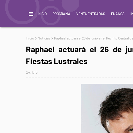
INICIO
PROGRAMA
VENTA ENTRADAS
ENANOS
I
Inicio
Noticias
Raphael actuará el 26 de junio en el Recinto Central d
Raphael actuará el 26 de ju
Fiestas Lustrales
24.1.15