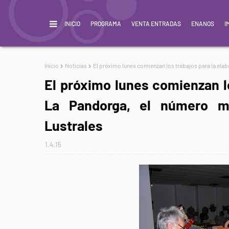
INICIO
PROGRAMA
VENTA ENTRADAS
ENANOS
I
Inicio
Noticias
El próximo lunes comienzan los trabajos para la elab
El próximo lunes comienzan lo
La Pandorga, el número má
Lustrales
1.4.15