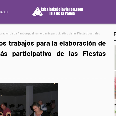
MAGEN
oración de La Pandorga, el número más participativo de las Fiestas Lustrales
s trabajos para la elaboración de
s participativo de las Fiestas