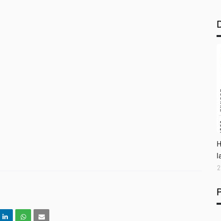
A
H
l
2