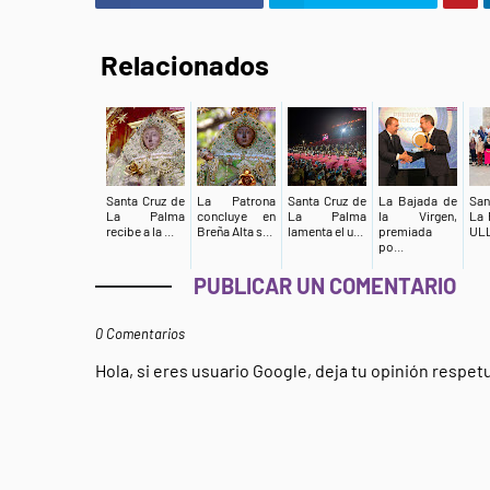
Relacionados
Santa Cruz de
La Patrona
Santa Cruz de
La Bajada de
San
La Palma
concluye en
La Palma
la Virgen,
La 
recibe a la ...
Breña Alta s...
lamenta el u...
premiada
ULL
po...
PUBLICAR UN COMENTARIO
0 Comentarios
Hola, si eres usuario Google, deja tu opinión respe