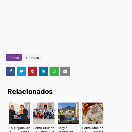
Temas
Noticias
Relacionados
La Bajada de
Santa Cruz de
Sergio
Santa Cruz de
la Virgen,
La Palma y la
Rodríguez:
La Palma