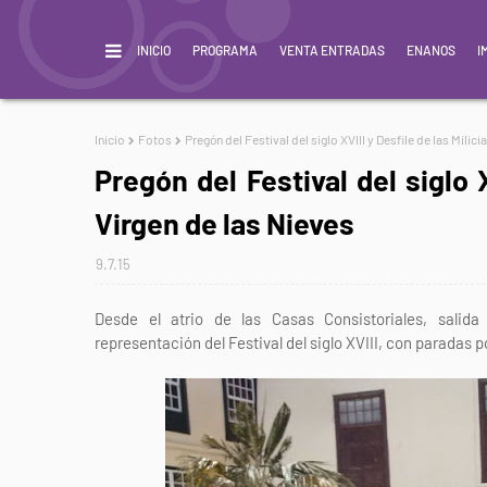
INICIO
PROGRAMA
VENTA ENTRADAS
ENANOS
I
Inicio
Fotos
Pregón del Festival del siglo XVIII y Desfile de las Milici
Pregón del Festival del siglo X
Virgen de las Nieves
9.7.15
Desde el atrio de las Casas Consistoriales, salid
representación del Festival del siglo XVIII, con paradas p