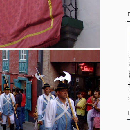
A
H
l
2