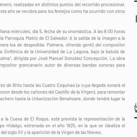
nero, realizadas en distintos puntos del recorrido procesional.
te año se recobra para los festejos como ha ocurrido con otros
ñana miércoles, día 5, fecha de su onomástica. A las 8:00 horas
la Parroquia Matriz de El Salvador. A la salida de la imagen a la
mera loa de despedida: Palmera, ofrenda gentil¸ del compositor
da Sinfónica de la Universidad de La Laguna, bajo la batuta de
a Palma”, dirigida por José Manuel González Concepción. La obra
mpositor grancanario autor de diversas bandas sonoras para
rez de Brito hasta las Cuatro Esquinas (a cuya llegada sonará el
honor desde los cañones del Castillo de la Virgen), para remontar
Velachero hasta la Urbanización Benahoare, donde tendrá lugar la
 a la Cueva de El Roque, está prevista la representación de la
ipe Hidalgo, estrenada en el año 1925, en la que se idealiza el
del siglo XV y la aparición de la Virgen de las Nieves.