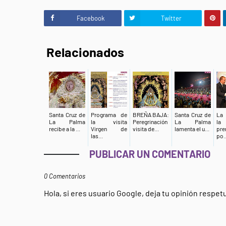
Facebook
Twitter
Relacionados
Santa Cruz de
Programa de
BREÑA BAJA:
Santa Cruz de
La 
La Palma
la visita
Peregrinación
La Palma
la
recibe a la ...
Virgen de
visita de...
lamenta el u...
pre
las...
po..
PUBLICAR UN COMENTARIO
0 Comentarios
Hola, si eres usuario Google, deja tu opinión respe