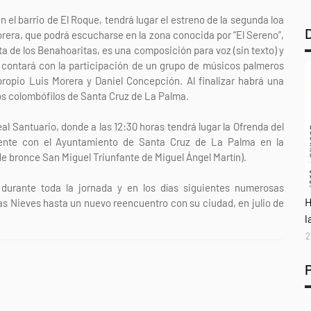
n el barrio de El Roque, tendrá lugar el estreno de la segunda loa
orera, que podrá escucharse en la zona conocida por “El Sereno”,
eta de los Benahoaritas, es una composición para voz (sin texto) y
e contará con la participación de un grupo de músicos palmeros
 propio Luis Morera y Daniel Concepción. Al finalizar habrá una
ros colombófilos de Santa Cruz de La Palma.
eal Santuario, donde a las 12:30 horas tendrá lugar la Ofrenda del
ente con el Ayuntamiento de Santa Cruz de La Palma en la
de bronce San Miguel Triunfante de Miguel Ángel Martín).
durante toda la jornada y en los días siguientes numerosas
A
H
las Nieves hasta un nuevo reencuentro con su ciudad, en julio de
l
2