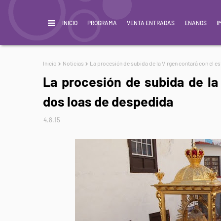
INICIO
PROGRAMA
VENTA ENTRADAS
ENANOS
I
Inicio
Noticias
La procesión de subida de la Virgen contará con el 
La procesión de subida de la
dos loas de despedida
4.8.15