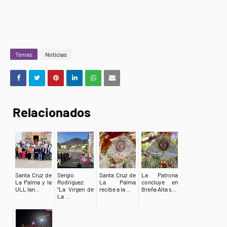
Temas
Noticias
Relacionados
Santa Cruz de
Sergio
Santa Cruz de
La Patrona
La Palma y la
Rodríguez:
La Palma
concluye en
ULL lan...
“La Virgen de
recibe a la ...
Breña Alta s...
La ...