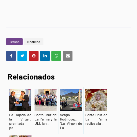
Temas
Noticias
Relacionados
La Bajada de
Santa Cruz de
Sergio
Santa Cruz de
la Virgen,
La Palma y la
Rodríguez:
La Palma
premiada
ULL lan...
“La Virgen de
recibe a la ...
po...
La ...