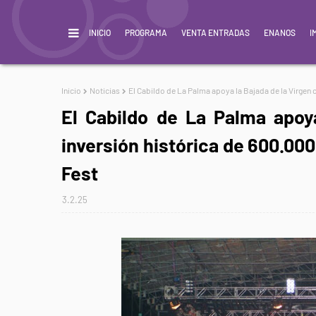
INICIO
PROGRAMA
VENTA ENTRADAS
ENANOS
I
Inicio
Noticias
El Cabildo de La Palma apoya la Bajada de la Virgen c
El Cabildo de La Palma apoy
inversión histórica de 600.000
Fest
3.2.25