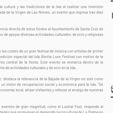
cultura y las tradiciones de la Isla al realizar una inversión
jada de la Virgen de Las Nieves, un evento que regresa tras diez
rencia directa de estos fondos al Ayuntamiento de Santa Cruz de
o de apoyar diversas actividades culturales, de ocio y religiosas
los costes de un gran festival de música con artistas de primer
 edición especial del Isla Bonita Love Festival con motivo de la
into central de la fiesta. Este evento se enmarca dentro de la
ta de actividades culturales y de ocio en la isla.
z, destaca la relevancia de la Bajada de la Virgen no solo como
o un motor de recuperación social y económica para la Isla. “Se
onomía local, atraer visitantes y reforzar el arraigo de nuestras
e eventos de gran magnitud, como el Lustral Fest, responde al
vidades que promuevan el desarrollo sociocultural de La Palma en