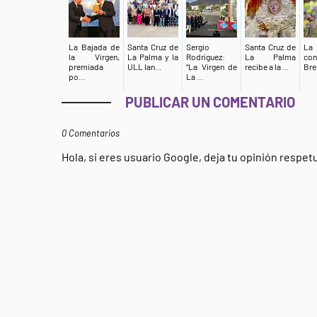
La Bajada de
Santa Cruz de
Sergio
Santa Cruz de
La
la Virgen,
La Palma y la
Rodríguez:
La Palma
co
premiada
ULL lan...
“La Virgen de
recibe a la ...
Breñ
po...
La ...
PUBLICAR UN COMENTARIO
0 Comentarios
Hola, si eres usuario Google, deja tu opinión respe