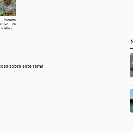
 Patrona
ncluye en
a Alta s...
tuosa sobre este tema.