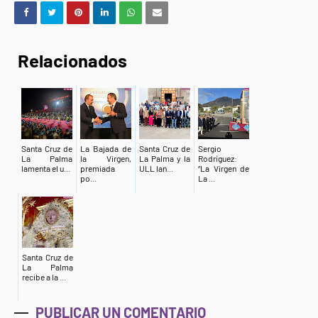
Relacionados
Santa Cruz de
La Bajada de
Santa Cruz de
Sergio
La Palma
la Virgen,
La Palma y la
Rodríguez:
lamenta el u...
premiada
ULL lan...
“La Virgen de
po...
La ...
Santa Cruz de
La Palma
recibe a la ...
PUBLICAR UN COMENTARIO