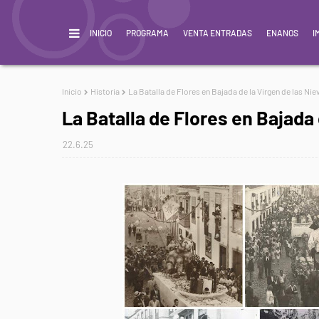
INICIO
PROGRAMA
VENTA ENTRADAS
ENANOS
I
Inicio
Historia
La Batalla de Flores en Bajada de la Virgen de las Nie
La Batalla de Flores en Bajada 
22.6.25