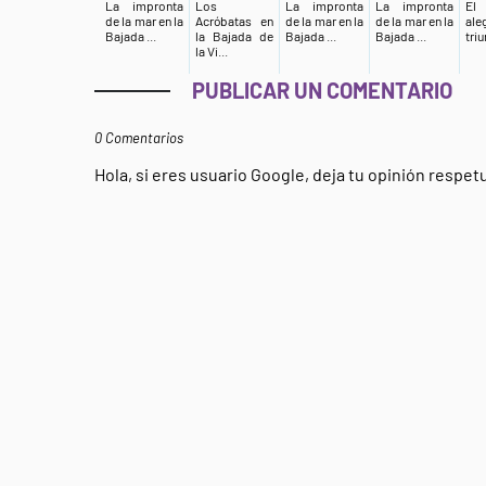
La impronta
Los
La impronta
La impronta
El
de la mar en la
Acróbatas en
de la mar en la
de la mar en la
al
Bajada ...
la Bajada de
Bajada ...
Bajada ...
triu
la Vi...
PUBLICAR UN COMENTARIO
0 Comentarios
Hola, si eres usuario Google, deja tu opinión respe