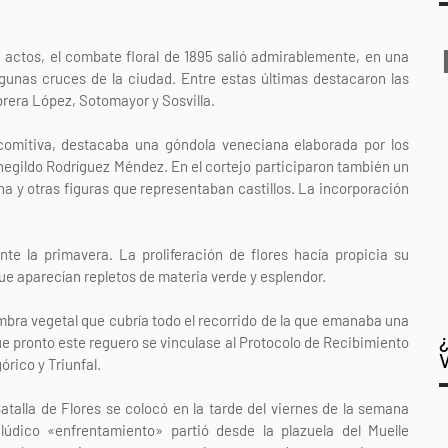
 actos, el combate floral de 1895 salió admirablemente, en una
gunas cruces de la ciudad. Entre estas últimas destacaron las
brera López, Sotomayor y Sosvilla.
 comitiva, destacaba una góndola veneciana elaborada por los
egildo Rodríguez Méndez. En el cortejo participaron también un
a y otras figuras que representaban castillos. La incorporación
nte la primavera. La proliferación de flores hacía propicia su
 que aparecían repletos de materia verde y esplendor.
ombra vegetal que cubría todo el recorrido de la que emanaba una
que pronto este reguero se vinculase al Protocolo de Recibimiento
rico y Triunfal.
atalla de Flores se colocó en la tarde del viernes de la semana
lúdico «enfrentamiento» partió desde la plazuela del Muelle