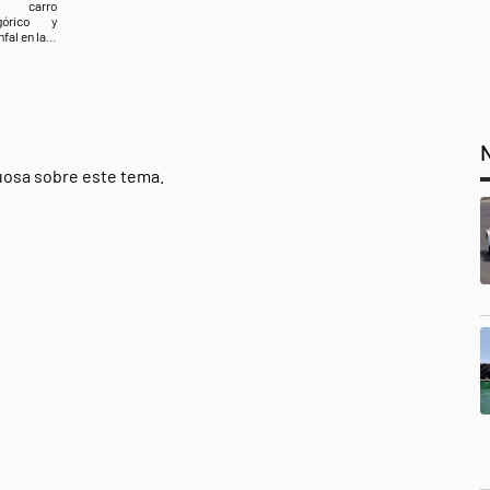
 carro
egórico y
nfal en la...
tuosa sobre este tema.