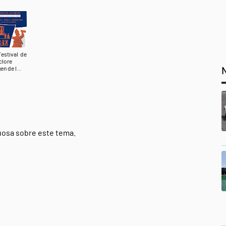
Festival de
clore
en de l...
tuosa sobre este tema.