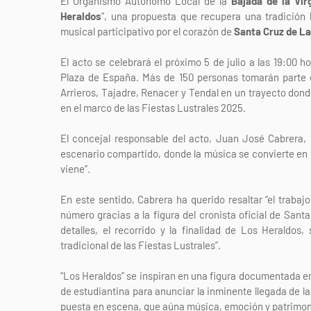
El Organismo Autónomo Local de la
Bajada de la Vir
Heraldos
”, una propuesta que recupera una tradición h
musical participativo por el corazón de
Santa Cruz de L
El acto se celebrará el próximo 5 de julio a las 19:00 h
Plaza de España. Más de 150 personas tomarán parte 
Arrieros, Tajadre, Renacer y Tendal en un trayecto dond
en el marco de las Fiestas Lustrales 2025.
El concejal responsable del acto, Juan José Cabrera, 
escenario compartido, donde la música se convierte en 
viene”.
En este sentido, Cabrera ha querido resaltar “el traba
número gracias a la figura del cronista oficial de San
detalles, el recorrido y la finalidad de Los Heraldos
tradicional de las Fiestas Lustrales”.
“Los Heraldos” se inspiran en una figura documentada en
de estudiantina para anunciar la inminente llegada de la
puesta en escena, que aúna música, emoción y patrimon