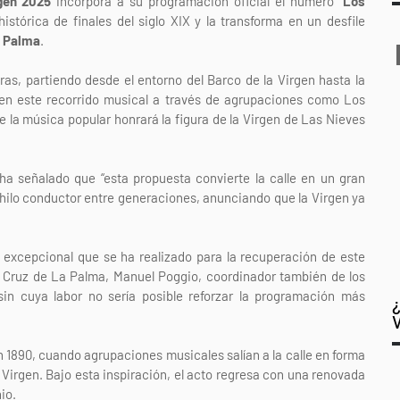
gen 2025
incorpora a su programación oficial el número “
Los
istórica de finales del siglo XIX y la transforma en un desfile
a Palma
.
oras, partiendo desde el entorno del Barco de la Virgen hasta la
en este recorrido musical a través de agrupaciones como Los
e la música popular honrará la figura de la Virgen de Las Nieves
ha señalado que “esta propuesta convierte la calle en un gran
hilo conductor entre generaciones, anunciando que la Virgen ya
jo excepcional que se ha realizado para la recuperación de este
ta Cruz de La Palma, Manuel Poggio, coordinador también de los
, sin cuya labor no sería posible reforzar la programación más
 1890, cuando agrupaciones musicales salían a la calle en forma
 Virgen. Bajo esta inspiración, el acto regresa con una renovada
io.