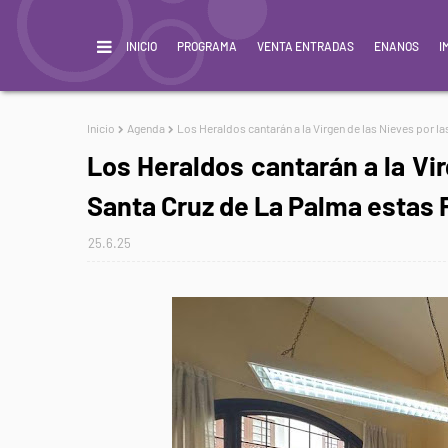
INICIO
PROGRAMA
VENTA ENTRADAS
ENANOS
I
Inicio
Agenda
Los Heraldos cantarán a la Virgen de las Nieves por las
Los Heraldos cantarán a la Vir
Santa Cruz de La Palma estas Fi
25.6.25