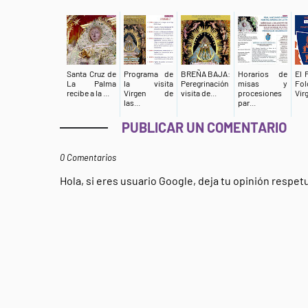
Santa Cruz de
Programa de
BREÑA BAJA:
Horarios de
El 
La Palma
la visita
Peregrinación
misas y
Fol
recibe a la ...
Virgen de
visita de...
procesiones
Virg
las...
par...
PUBLICAR UN COMENTARIO
0 Comentarios
Hola, si eres usuario Google, deja tu opinión respe