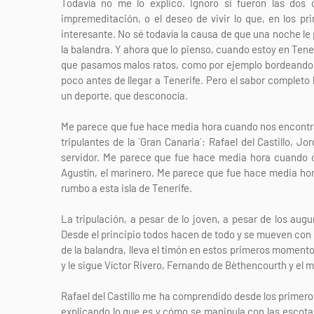
Todavía no me lo explico. Ignoro si fueron las dos
impremeditación, o el deseo de vivir lo que, en los 
interesante. No sé todavía la causa de que una noche le 
la balandra. Y ahora que lo pienso, cuando estoy en Tene
que pasamos malos ratos, como por ejemplo bordeando l
poco antes de llegar a Tenerife. Pero el sabor completo
un deporte, que desconocía.
Me parece que fue hace media hora cuando nos encontrá
tripulantes de la `Gran Canaria´: Rafael del Castillo, 
servidor. Me parece que fue hace media hora cuando c
Agustín, el marinero. Me parece que fue hace media ho
rumbo a esta isla de Tenerife.
La tripulación, a pesar de lo joven, a pesar de los aug
Desde el principio todos hacen de todo y se mueven con gr
de la balandra, lleva el timón en estos primeros momento
y le sigue Víctor Rivero, Fernando de Bèthencourth y el 
Rafael del Castillo me ha comprendido desde los primer
explicando lo que es y cómo se manipula con las escota