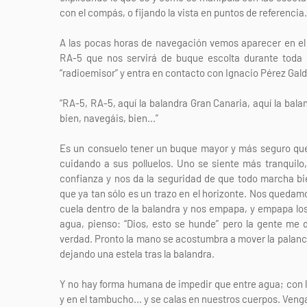
con el compás, o fijando la vista en puntos de referencia.
A las pocas horas de navegación vemos aparecer en el 
RA-5 que nos servirá de buque escolta durante toda l
“radioemisor” y entra en contacto con Ignacio Pérez Gald
“RA-5, RA-5, aquí la balandra Gran Canaria, aquí la bala
bien, navegáis, bien...”
Es un consuelo tener un buque mayor y más seguro que
cuidando a sus polluelos. Uno se siente más tranquilo
confianza y nos da la seguridad de que todo marcha bi
que ya tan sólo es un trazo en el horizonte. Nos quedam
cuela dentro de la balandra y nos empapa, y empapa los v
agua, pienso: “Dios, esto se hunde” pero la gente me
verdad. Pronto la mano se acostumbra a mover la palanc
dejando una estela tras la balandra.
Y no hay forma humana de impedir que entre agua; con la 
y en el tambucho... y se calas en nuestros cuerpos. Veng