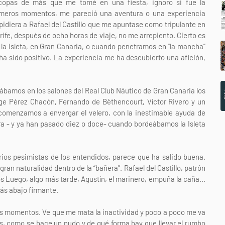
 copas de más que me tomé en una fiesta, ignoro si fue la
primeros momentos, me pareció una aventura o una experiencia
pidiera a Rafael del Castillo que me apuntase como tripulante en
rife, después de ocho horas de viaje, no me arrepiento. Cierto es
a Isleta, en Gran Canaria, o cuando penetramos en “la mancha”
 ha sido positivo. La experiencia me ha descubierto una afición,
bamos en los salones del Real Club Náutico de Gran Canaria los
Jorge Pérez Chacón, Fernando de Bèthencourt, Víctor Rivero y un
omenzamos a envergar el velero, con la inestimable ayuda de
ra - y ya han pasado diez o doce- cuando bordeábamos la Isleta
urios pesimistas de los entendidos, parece que ha salido buena.
an naturalidad dentro de la “bañera”. Rafael del Castillo, patrón
s Luego, algo más tarde, Agustín, el marinero, empuña la caña...
más abajo firmante.
os momentos. Ve que me mata la inactividad y poco a poco me va
s, como se hace un nudo y de qué forma hay que llevar el rumbo