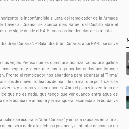
horizonte la inconfundible silueta del remolcador de la Armada
a travesía. Cuando se acerca más Rafael del Castillo abre el
ós que sigue desde el RA-5 todas las incidencias de la regata.
ndra Gran Canaria”. –“Balandra Gran Canaria, aquí RA-5, se os ve
 nos vigile. Pienso que es como una nodriza, como una gallina
, más seguro, y la voz que nos llega por las ondas nos infunde
en. Pronto el remolcador nos abandona para alcanzar al `Tirma´
os solos de nuevo, rodeados de mar, de un mar que por trozos se
íveres, y la ropa y los colchones. Abro el plan y lo veo lleno de
 dice que no es nada, que tengo que ver cuando entra agua de
a de la bomba de achique y la manguera, asomada a la borda, va
bolina se escora la “Gran Canaria” y entra a raudales en la tina,
a de nuevo a darle a la dichosa palanca y a intentar descansar un