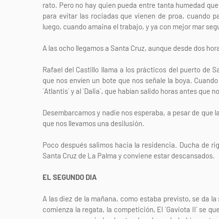
rato. Pero no hay quien pueda entre tanta humedad que 
para evitar las rociadas que vienen de proa, cuando 
luego, cuando amaina el trabajo, y ya con mejor mar seg
A las ocho llegamos a Santa Cruz, aunque desde dos horas
Rafael del Castillo llama a los prácticos del puerto de 
que nos envíen un bote que nos señale la boya. Cuando l
`Atlantis´ y al `Dalia´, que habían salido horas antes que n
Desembarcamos y nadie nos esperaba, a pesar de que la r
que nos llevamos una desilusión.
Poco después salimos hacia la residencia. Ducha de rig
Santa Cruz de La Palma y conviene estar descansados.
EL SEGUNDO DIA
A las diez de la mañana, como estaba previsto, se da la
comienza la regata, la competición, El `Gaviota II´ se qued