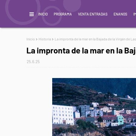
INICIO
PROGRAMA
VENTA ENTRADAS
ENANOS
I
Inicio
Historia
La impronta de la mar en la Bajada de la Virgen de La
La impronta de la mar en la Baj
25.6.25