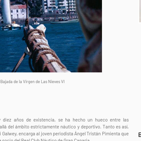
 Bajada de la Virgen de Las Nieves VI
 y diez años de existencia, se ha hecho un hueco entre las
allá del ámbito estrictamente náutico y deportivo. Tanto es así,
ri Galwey, encarga al joven periodista Ángel Tristán Pimienta que
e socio del Real Club Náutico de Gran Canaria.