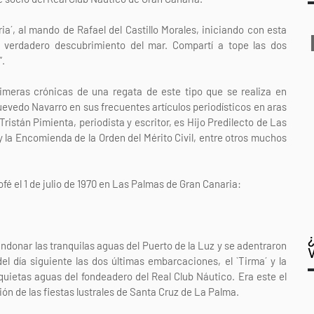
a´, al mando de Rafael del Castillo Morales, iniciando con esta
 verdadero descubrimiento del mar. Compartí a tope las dos
a”.
rimeras crónicas de una regata de este tipo que se realiza en
uevedo Navarro en sus frecuentes artículos periodísticos en aras
ristán Pimienta, periodista y escritor, es Hijo Predilecto de Las
y la Encomienda de la Orden del Mérito Civil, entre otros muchos
é el 1 de julio de 1970 en Las Palmas de Gran Canaria:
andonar las tranquilas aguas del Puerto de la Luz y se adentraron
el día siguiente las dos últimas embarcaciones, el `Tirma´ y la
 quietas aguas del fondeadero del Real Club Náutico. Era este el
n de las fiestas lustrales de Santa Cruz de La Palma.