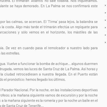
cera. El trimarán `Atlantis´ no sale todavía. Nos inquietamos.
ipulante se haya demorado. En La Palma se nos confirmará este
or las calmas, se acercan. El `Tirma´ pasa lejos, la balandra se
a la costa. Algo más tarde el trimarán efectúa un repiquete para
caciones y sólo vemos en el horizonte, los mástiles de las
sía. De vez en cuando pasa el remolcador a nuestro lado para
las estrellas.
l agua. Vuelve a funcionar la bomba de achique... algunos duermen
drugada, vemos las luces de Santa Cruz de La Palma. Así horas y
la ciudad retrocediesen a nuestra llegada. En el Puerto están
plido el pronóstico: hemos llegado los últimos.
 Parador Nacional. Por la noche, en las instalaciones deportivas
trofeos; a la mañana siguiente vamos de excursión y por la noche
a la mañana siguiente es la romería y por la noche un baile en el
 de Santa Cruz de Tenerife...