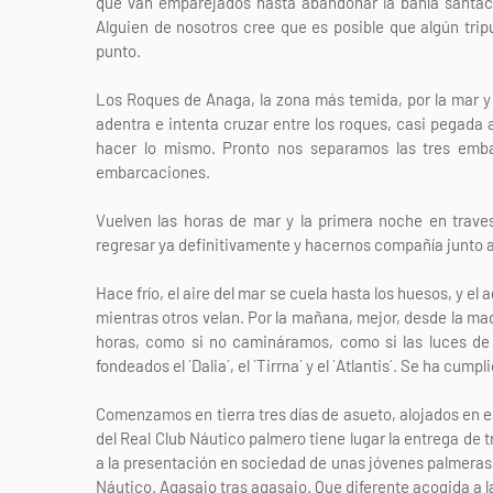
que van emparejados hasta abandonar la bahía santacru
Alguien de nosotros cree que es posible que algún tr
punto.
Los Roques de Anaga, la zona más temida, por la mar y p
adentra e intenta cruzar entre los roques, casi pegada 
hacer lo mismo. Pronto nos separamos las tres embar
embarcaciones.
Vuelven las horas de mar y la primera noche en trave
regresar ya definitivamente y hacernos compañía junto a 
Hace frío, el aire del mar se cuela hasta los huesos, y e
mientras otros velan. Por la mañana, mejor, desde la ma
horas, como si no camináramos, como si las luces de 
fondeados el `Dalia´, el `Tirrna´ y el `Atlantis´. Se ha cum
Comenzamos en tierra tres días de asueto, alojados en el
del Real Club Náutico palmero tiene lugar la entrega de 
a la presentación en sociedad de unas jóvenes palmeras; 
Náutico. Agasajo tras agasajo. Que diferente acogida a la