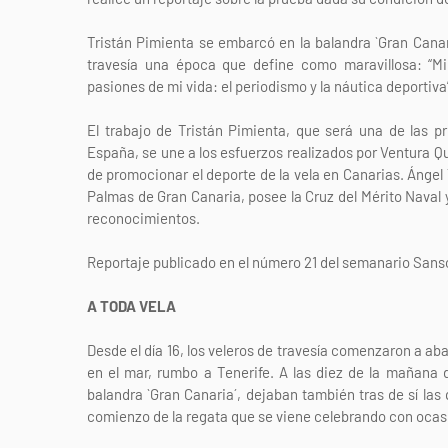
Tristán Pimienta se embarcó en la balandra `Gran Canari
travesía una época que define como maravillosa: “Mi
pasiones de mi vida: el periodismo y la náutica deportiv
El trabajo de Tristán Pimienta, que será una de las p
España, se une a los esfuerzos realizados por Ventura Q
de promocionar el deporte de la vela en Canarias. Ángel T
Palmas de Gran Canaria, posee la Cruz del Mérito Naval 
reconocimientos.
Reportaje publicado en el número 21 del semanario Sansof
A TODA VELA
Desde el día 16, los veleros de travesía comenzaron a ab
en el mar, rumbo a Tenerife. A las diez de la mañana d
balandra `Gran Canaria´, dejaban también tras de sí las
comienzo de la regata que se viene celebrando con ocasió