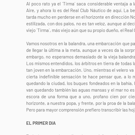
Al poco rato ya el `Tirma´ saca considerable ventaja a 
Aire, y ahora lo es del Real Club Náutico de aquí. La be
tarda mucho en perderse en el horizonte en dirección 
estilizada, con dos palos, no es tan veloz, aunque al de
viejo `Tirma´, más viejo aún que su propio dueño, el Real
Vamos nosotros en la balandra, una embarcación que p
de llegar la última a la meta, aunque a veces da la sorp
embargo, no esperamos demasiado de la vieja balandra y 
Los mismos entendidos, los árbitros en tierra de todas l
tan joven en la embarcación. Uno, mientras el velero va
cierta indefinible sensación te hace pensar que, a lo 
quedando la ciudad, los buques fondeados en la bahía, l
van quedando también las aguas mansas y el mar no es 
escora de una forma que a uno, profano cien por cien
horizonte, a nuestra popa, y frente, por la proa de la ba
Pero para mayor comprensión prefiero transcribir las hoj
EL PRIMER DIA