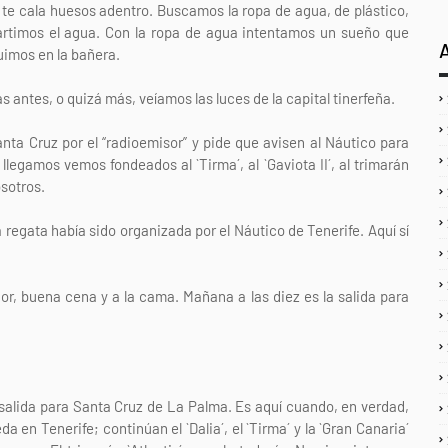
te cala huesos adentro. Buscamos la ropa de agua, de plástico,
partimos el agua. Con la ropa de agua intentamos un sueño que
uimos en la bañera.
 antes, o quizá más, veíamos las luces de la capital tinerfeña.
Santa Cruz por el “radioemisor” y pide que avisen al Náutico para
legamos vemos fondeados al `Tirma´, al `Gaviota II´, al trimarán
osotros.
egata había sido organizada por el Náutico de Tenerife. Aquí sí
or, buena cena y a la cama. Mañana a las diez es la salida para
 salida para Santa Cruz de La Palma. Es aquí cuando, en verdad,
a en Tenerife; continúan el `Dalia´, el `Tirma´ y la `Gran Canaria´