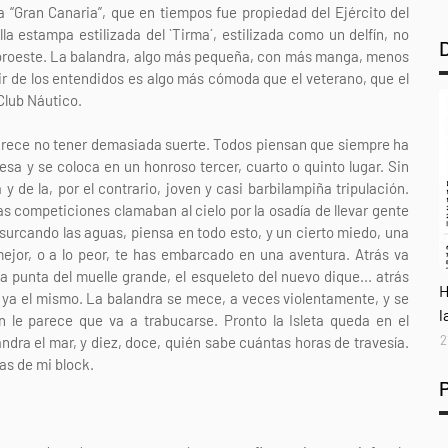
la “Gran Canaria”, que en tiempos fue propiedad del Ejército del
lla estampa estilizada del `Tirma´, estilizada como un delfín, no
Noroeste. La balandra, algo más pequeña, con más manga, menos
cir de los entendidos es algo más cómoda que el veterano, que el
 Club Náutico.
arece no tener demasiada suerte. Todos piensan que siempre ha
resa y se coloca en un honroso tercer, cuarto o quinto lugar. Sin
de la, por el contrario, joven y casi barbilampiña tripulación.
as competiciones clamaban al cielo por la osadía de llevar gente
 surcando las aguas, piensa en todo esto, y un cierto miedo, una
mejor, o a lo peor, te has embarcado en una aventura. Atrás va
a punta del muelle grande, el esqueleto del nuevo dique... atrás
A
H
ya el mismo. La balandra se mece, a veces violentamente, y se
l
 le parece que va a trabucarse. Pronto la Isleta queda en el
2
landra el mar, y diez, doce, quién sabe cuántas horas de travesía.
as de mi block.