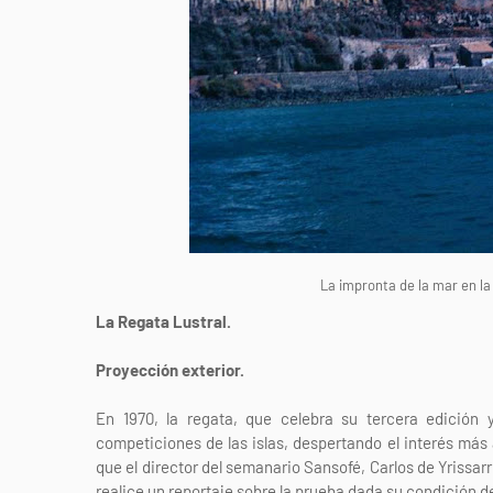
La impronta de la mar en la
La Regata Lustral.
Proyección exterior.
En 1970, la regata, que celebra su tercera edición
competiciones de las islas, despertando el interés más 
que el director del semanario Sansofé, Carlos de Yrissar
realice un reportaje sobre la prueba dada su condición d