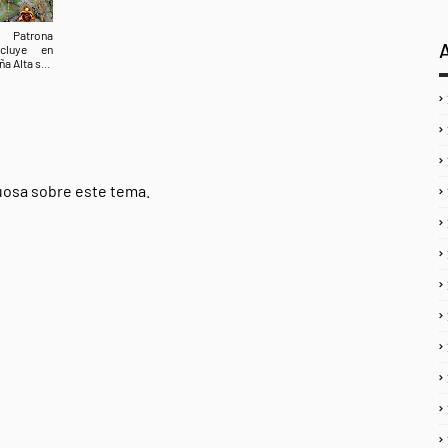
 Patrona
ncluye en
a Alta s...
tuosa sobre este tema.