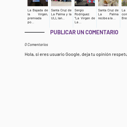
La Bajada de
Santa Cruz de
Sergio
Santa Cruz de
La
la Virgen,
La Palma y la
Rodríguez:
La Palma
co
premiada
ULL lan...
“La Virgen de
recibe a la ...
Breñ
po...
La ...
PUBLICAR UN COMENTARIO
0 Comentarios
Hola, si eres usuario Google, deja tu opinión respe