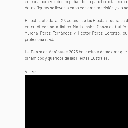
en cada número, desempeñando un papel crucial como gu
de las figuras se lleven a cabo con gran precisión y si
En este acto de la LXX edición de las Fiestas Lustrales 
en su dirección artística María Isabel González Gutié
Yurena Pérez Fernández y Héctor Pérez Lorenzo, qu
profesionalidad.
La Danza de Acróbatas 2025 ha vuelto a demostrar que, 
dinámicos y queridos de las Fiestas Lustrales.
Vídeo: