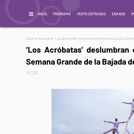
INICIO
PROGRAMA
VENTA ENTRADAS
ENANOS
I
Inicio
Noticias
‘Los Acróbatas’ deslumbran en Santa Cruz de La Palm
‘Los Acróbatas’ deslumbran 
Semana Grande de la Bajada de
10.7.25