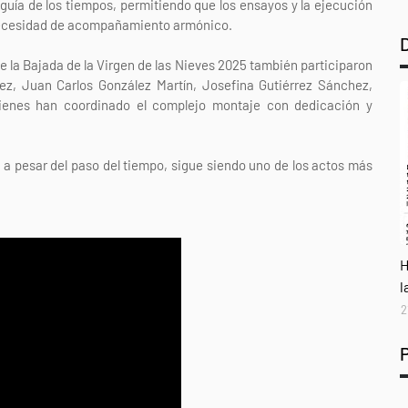
ía de los tiempos, permitiendo que los ensayos y la ejecución
n necesidad de acompañamiento armónico.
de la Bajada de la Virgen de las Nieves 2025 también participaron
rrez, Juan Carlos González Martín, Josefina Gutiérrez Sánchez,
ienes han coordinado el complejo montaje con dedicación y
a pesar del paso del tiempo, sigue siendo uno de los actos más
A
H
l
2