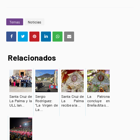
Temas
Noticias
Relacionados
Santa Cruz de
Sergio
Santa Cruz de
La Patrona
La Palma y la
Rodríguez:
La Palma
concluye en
ULL lan...
“La Virgen de
recibe a la ...
Breña Alta s...
La ...