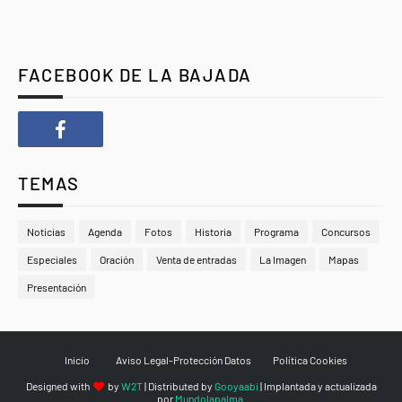
FACEBOOK DE LA BAJADA
TEMAS
Noticias
Agenda
Fotos
Historia
Programa
Concursos
Especiales
Oración
Venta de entradas
La Imagen
Mapas
Presentación
Inicio
Aviso Legal-Protección Datos
Política Cookies
Designed with
by
W2T
| Distributed by
Gooyaabi
| Implantada y actualizada
por
Mundolapalma
.