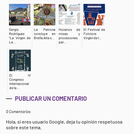
Sergio
La Patrona
Horarios de
El Festival de
Rodríguez:
concluye en
misas y
Folclore
“La Virgen de
Breña Alta s...
procesiones
Virgen de l...
La ...
par...
El IV
Congreso
Internacional
de la ...
PUBLICAR UN COMENTARIO
0 Comentarios
Hola, si eres usuario Google, deja tu opinión respetuosa
sobre este tema.