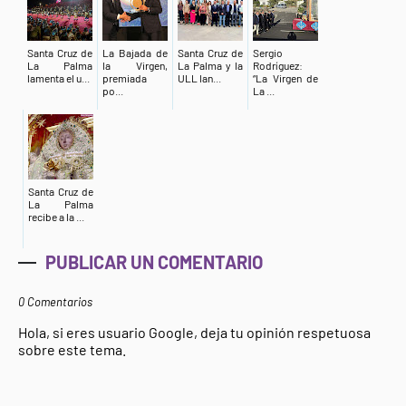
Santa Cruz de
La Bajada de
Santa Cruz de
Sergio
La Palma
la Virgen,
La Palma y la
Rodríguez:
lamenta el u...
premiada
ULL lan...
“La Virgen de
po...
La ...
Santa Cruz de
La Palma
recibe a la ...
PUBLICAR UN COMENTARIO
0 Comentarios
Hola, si eres usuario Google, deja tu opinión respetuosa
sobre este tema.