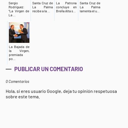
Sergio
Santa Cruz de
La Patrona
Santa Cruz de
Rodríguez:
La Palma
concluye en
La Palma
“La Virgen de
recibe a la ...
Breña Alta s...
lamenta el u...
La ...
La Bajada de
la Virgen,
premiada
po...
PUBLICAR UN COMENTARIO
0 Comentarios
Hola, si eres usuario Google, deja tu opinión respetuosa
sobre este tema.