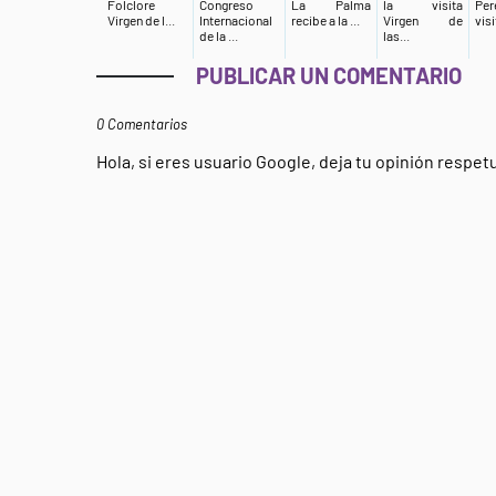
Folclore
Congreso
La Palma
la visita
Per
Virgen de l...
Internacional
recibe a la ...
Virgen de
visi
de la ...
las...
PUBLICAR UN COMENTARIO
0 Comentarios
Hola, si eres usuario Google, deja tu opinión respe