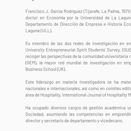
Francisco J. García Rodríguez (Tijarafe, La Palma, 1971
doctor en Economía por la Universidad de La Laguna
Departamento de Dirección de Empresa e Historia Econ
Laguna (ULL).
Es miembro de las dos redes de investigación en emp
University Entrepreneurial Spirit Students’ Survey, (G
recoger las perspectivas de la comunidad universitaria 
(GEM), la mayor red mundial de investigación en emp
Business School (UK).
Este liderazgo en materia investigadora se ha mater
nacionales e internacionales, así como en comités edito
área de Hospitality, International Journal of Hospitalit
Ha ocupado diversos cargos de gestión académica univ
Sociedad, asumiendo las competencias en emprendimi
director y secretario de departamento y vicedecano.