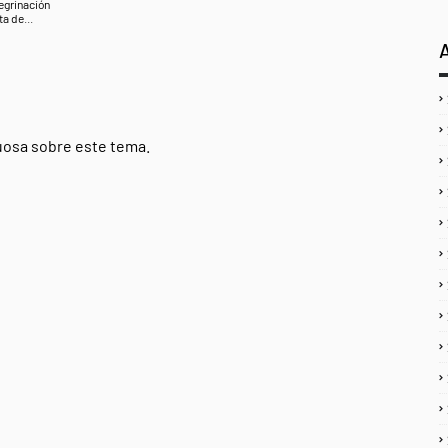
egrinación
ta de...
tuosa sobre este tema.