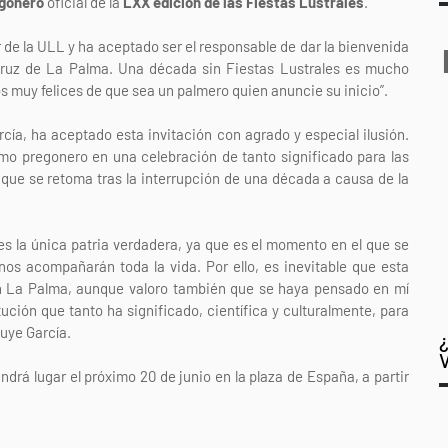
egonero
oficial de la
LXX edición de las Fiestas Lustrales
.
r de la ULL y ha aceptado ser el responsable de dar la bienvenida
ruz de La Palma. Una década sin Fiestas Lustrales es mucho
 muy felices de que sea un palmero quien anuncie su inicio”.
cía, ha aceptado esta invitación con agrado y especial ilusión.
omo pregonero en una celebración de tanto significado para las
 que se retoma tras la interrupción de una década a causa de la
 es la única patria verdadera, ya que es el momento en el que se
nos acompañarán toda la vida. Por ello, es inevitable que esta
n La Palma, aunque valoro también que se haya pensado en mí
ción que tanto ha significado, científica y culturalmente, para
luye García.
ndrá lugar el próximo 20 de junio en la plaza de España, a partir